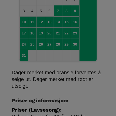
3
4
5
6
7
8
9
10
11
12
13
14
15
16
17
18
19
20
21
22
23
24
25
26
27
28
29
30
31
Dager merket med oransje forventes å
selge ut. Dager merket med rødt er
utsolgt.
Priser og informasjon:
Priser (Lavsesong):