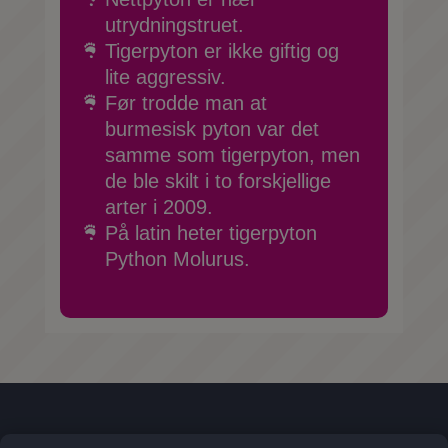
utrydningstruet.
Tigerpyton er ikke giftig og
lite aggressiv.
Før trodde man at
burmesisk pyton var det
samme som tigerpyton, men
de ble skilt i to forskjellige
arter i 2009.
På latin heter tigerpyton
Python Molurus.