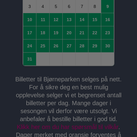
3
4
5
6
7
8
9
10
11
12
13
14
15
16
17
18
19
20
21
22
23
24
25
26
27
28
29
30
31
Billetter til Bjørneparken selges på nett.
For å sikre deg en best mulig
opplevelse selger vi et begrenset antall
billetter per dag. Mange dager i
sesongen vil derfor være utsolgt. Vi
anbefaler å bestille billetter i god tid.
Klikk her om du har spørsmål til vilkår
.
Dager merket med oransje forventes å