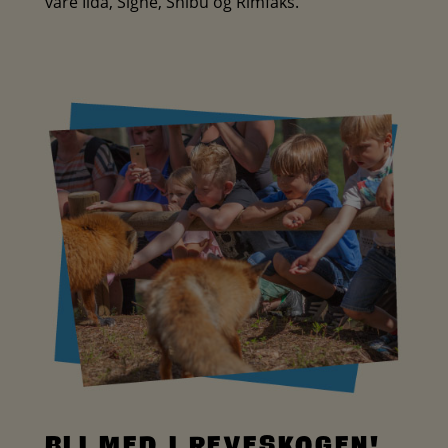
våre Iida, Signe, Shibu og Rimfaks.
Bli med i reveskogen!