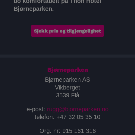
bo komfortabelt på Thon Hotel
Bjørneparken.
Sjekk pris og tilgjengelighet
Bjørneparken
Bjørneparken AS
Vikberget
3539 Flå
e-post:
rugg@bjorneparken.no
telefon: +47 32 05 35 10
Org. nr: 915 161 316