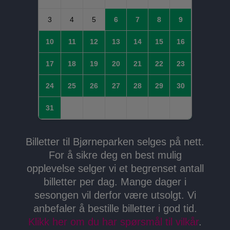
3
4
5
6
7
8
9
10
11
12
13
14
15
16
17
18
19
20
21
22
23
24
25
26
27
28
29
30
31
Billetter til Bjørneparken selges på nett.
For å sikre deg en best mulig
opplevelse selger vi et begrenset antall
billetter per dag. Mange dager i
sesongen vil derfor være utsolgt. Vi
anbefaler å bestille billetter i god tid.
Klikk her om du har spørsmål til vilkår
.