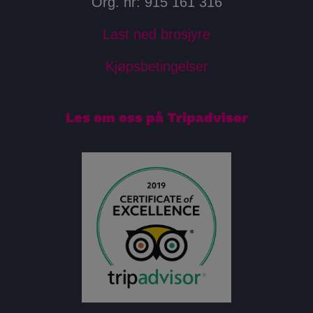
Org. nr: 915 161 316
Last ned brosjyre
Kjøpsbetingelser
Les om oss på Tripadvisor