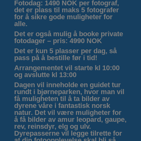
Fotodag:
1490 NOK per fotograf,
det er plass til maks 5 fotografer
for å sikre gode muligheter for
alle.
Det er også mulig å booke private
fotodager – pris: 4990 NOK
Det er kun 5 plasser per dag, så
pass på å bestille før i tid!
Arrangementet vil starte kl 10:00
og avslutte kl 13:00
Dagen vil inneholde en guidet tur
rundt i bjørneparken, hvor man vil
få muligheten til å ta bilder av
dyrene våre i fantastisk norsk
natur. Det vil være muligheter for
å få bilder av amur leopard, gaupe,
rev, reinsdyr, elg og ulv.
Dyrepasserne vil legge tilrette for
at din fotoopplevelse skal bli så