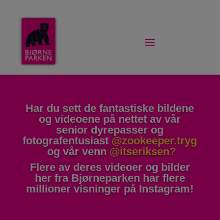
Har du sett de fantastiske bildene
og videoene på nettet av vår
senior dyrepasser og
fotografentusiast
@zookeeper.tryg
og vår venn
@itseriksen
?
Flere av deres videoer og bilder
her fra Bjørneparken har flere
millioner visninger på Instagram!