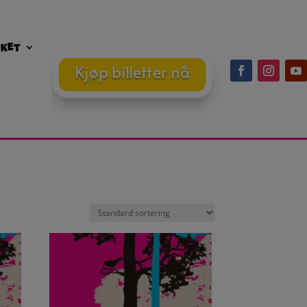
øket
Kjøp billetter nå