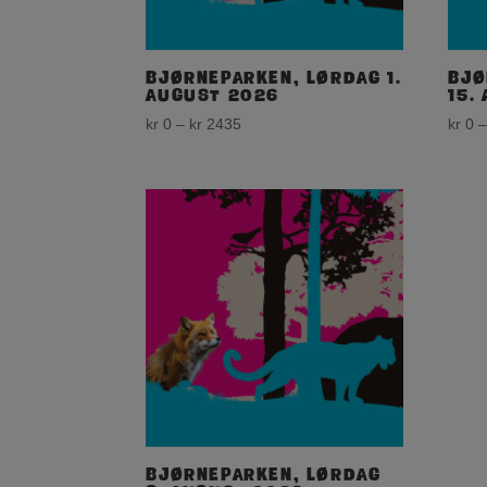
Bjørneparken, lørdag 1.
Bjø
august 2026
15.
Price
kr
0
–
kr
2435
kr
0
range:
kr 0
through
kr 2435
Bjørneparken, lørdag