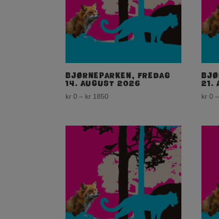
Bjørneparken, fredag
Bjø
14. august 2026
21.
Price
kr
0
–
kr
1850
kr
0
range:
kr 0
through
kr 1850