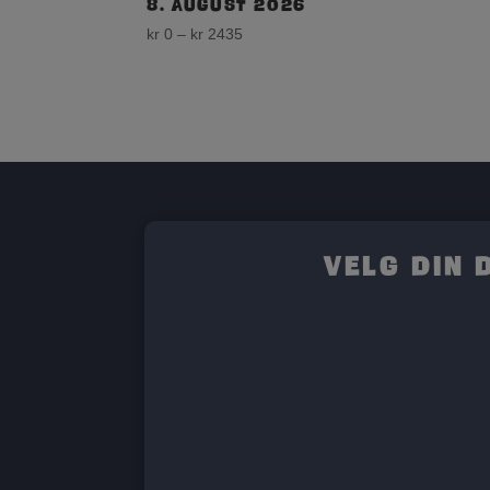
8. august 2026
Price
kr
0
–
kr
2435
range:
kr 0
through
kr 2435
Velg din 