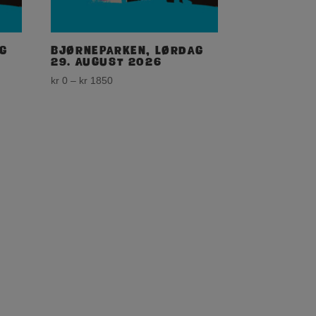
g
Bjørneparken, lørdag
29. august 2026
Price
kr
0
–
kr
1850
range:
kr 0
through
kr 1850