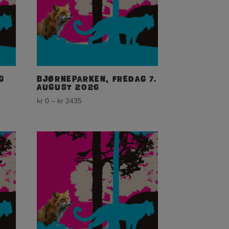
g
Bjørneparken, fredag 7.
august 2026
Price
kr
0
–
kr
2435
range:
kr 0
through
kr 2435