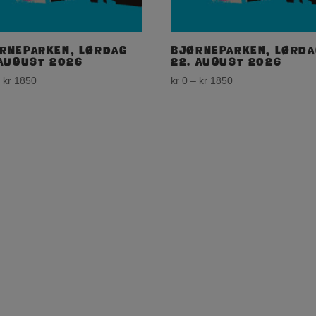
rneparken, lørdag
Bjørneparken, lørda
 august 2026
22. august 2026
Price
Price
–
kr
1850
kr
0
–
kr
1850
range:
range:
kr 0
kr 0
through
through
kr 1850
kr 1850