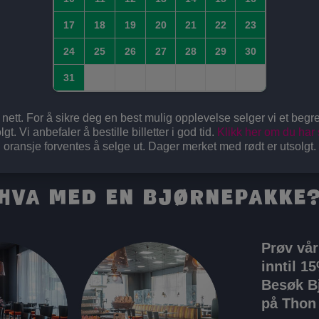
17
18
19
20
21
22
23
24
25
26
27
28
29
30
31
 nett. For å sikre deg en best mulig opplevelse selger vi et begr
t. Vi anbefaler å bestille billetter i god tid.
Klikk her om du har s
oransje forventes å selge ut. Dager merket med rødt er utsolgt.
Hva med en Bjørnepakke
Prøv vår
inntil 1
Besøk B
på Thon