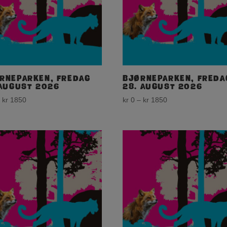
rneparken, fredag
Bjørneparken, freda
 august 2026
28. august 2026
Price
Price
–
kr
1850
kr
0
–
kr
1850
range:
range:
kr 0
kr 0
through
through
kr 1850
kr 1850