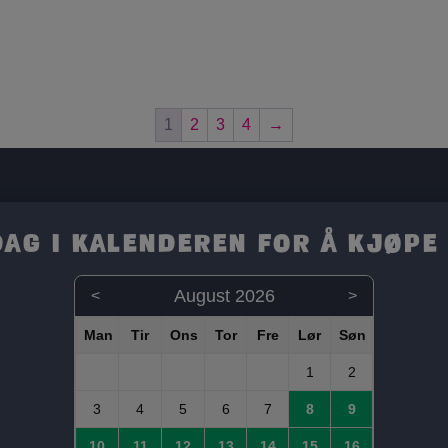
1
2
3
4
→
dag i kalenderen for å kjøpe 
August 2026
<
>
1
2
3
4
5
6
7
8
9
10
11
12
13
14
15
16