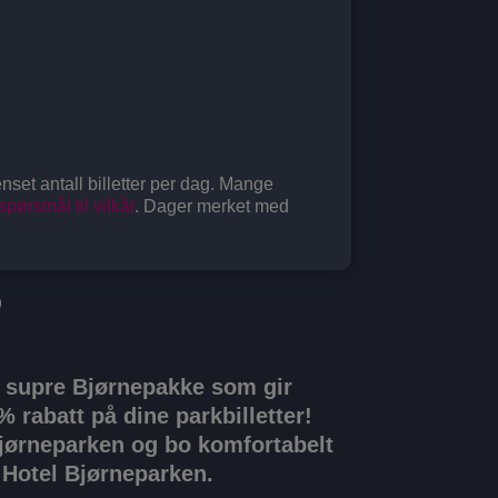
enset antall billetter per dag. Mange
pørsmål til vilkår
. Dager merket med
?
 supre Bjørnepakke som gir
5% rabatt på dine parkbilletter!
jørneparken og bo komfortabelt
 Hotel Bjørneparken.