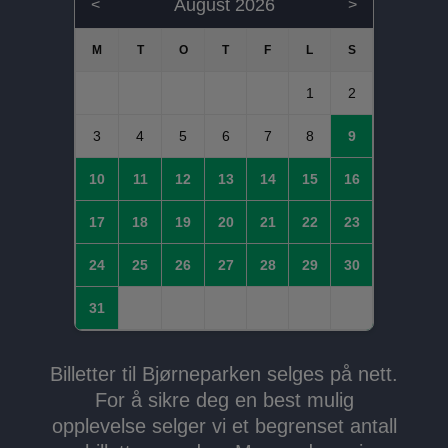
August 2026
<
>
1
2
3
4
5
6
7
8
9
10
11
12
13
14
15
16
17
18
19
20
21
22
23
24
25
26
27
28
29
30
31
Billetter til Bjørneparken selges på nett.
For å sikre deg en best mulig
opplevelse selger vi et begrenset antall